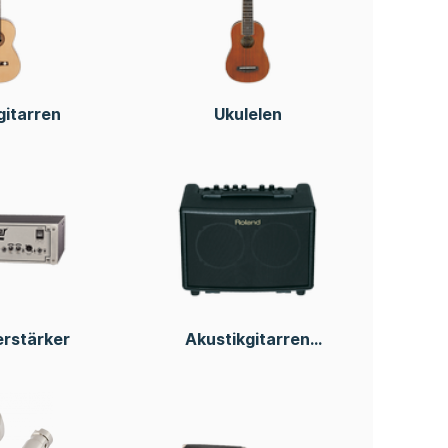
gitarren
Ukulelen
erstärker
Akustikgitarren
Verstärker