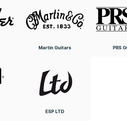
Martin Guitars
PRS G
ESP LTD