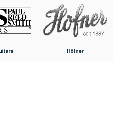
uitars
Höfner