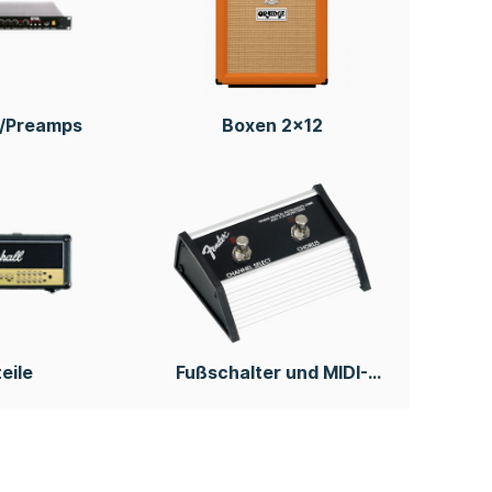
n/Preamps
Boxen 2x12
eile
Fußschalter und MIDI-
Fußleisten