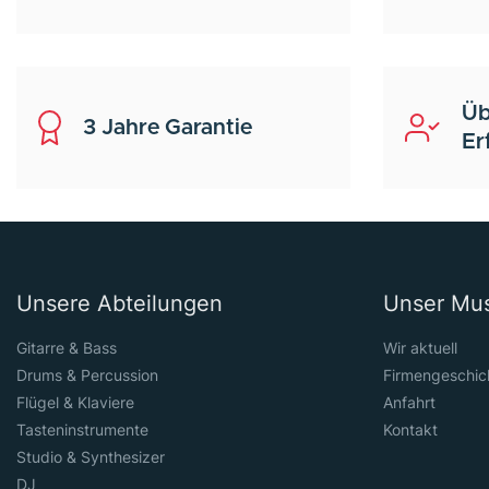
Üb
3 Jahre Garantie
Er
Unsere Abteilungen
Unser Mu
Gitarre & Bass
Wir aktuell
Drums & Percussion
Firmengeschic
Flügel & Klaviere
Anfahrt
Tasteninstrumente
Kontakt
Studio & Synthesizer
DJ