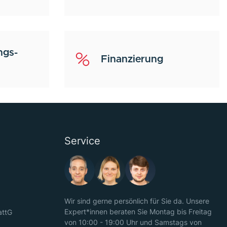
ngs-
Finanzierung
Service
Wir sind gerne persönlich für Sie da. Unsere
Expert*innen beraten Sie Montag bis Freitag
attG
von 10:00 - 19:00 Uhr und Samstags von