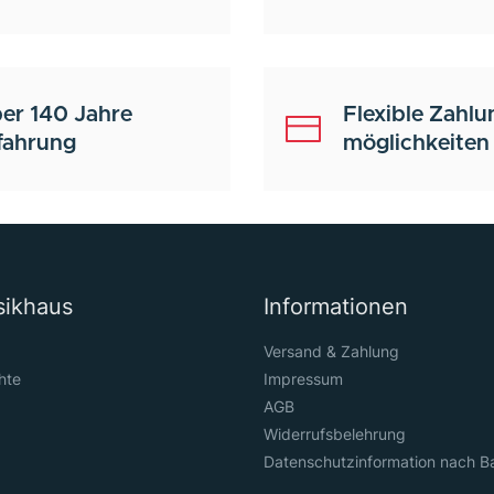
er 140 Jahre
Flexible Zahlu
fahrung
möglichkeiten
sikhaus
Informationen
Versand & Zahlung
hte
Impressum
AGB
Widerrufsbelehrung
Datenschutzinformation nach B