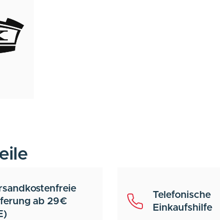
eile
rsandkostenfreie
Telefonische
eferung ab 29€
Einkaufshilfe
E)