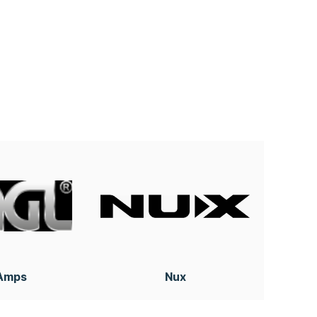
 Amps
Nux