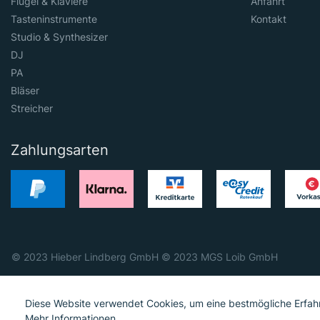
Flügel & Klaviere
Anfahrt
Tasteninstrumente
Kontakt
Studio & Synthesizer
DJ
PA
Bläser
Streicher
Zahlungsarten
© 2023 Hieber Lindberg GmbH © 2023 MGS Loib GmbH
Diese Website verwendet Cookies, um eine bestmögliche Erfah
Mehr Informationen ...