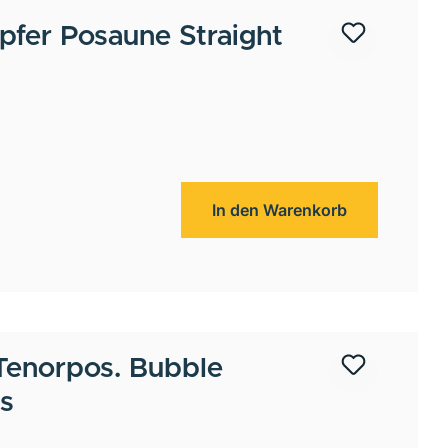
fer Posaune Straight
In den Warenkorb
Tenorpos. Bubble
s