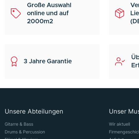
Große Auswahl
Ve
online und auf
Li
2000m2
(D
Üb
3 Jahre Garantie
Er
Unsere Abteilungen
Unser Mu
Gitarre & Bass
Wir aktuell
Drums & Percussion
Firmengeschic