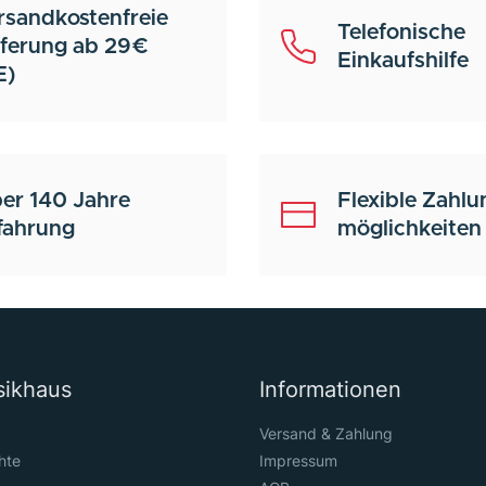
rsandkostenfreie
Telefonische
eferung ab 29€
Einkaufshilfe
E)
er 140 Jahre
Flexible Zahlu
fahrung
möglichkeiten
sikhaus
Informationen
Versand & Zahlung
hte
Impressum