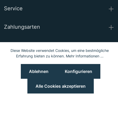
Service
Zahlungsarten
Wir versenden mit
Diese Website verwendet Cookies, um eine bestmögliche
Erfahrung bieten zu können.
Mehr Informationen ...
Unsere Socials
Ablehnen
Konfigurieren
© 2023 Hieber Lindberg GmbH © 2023 MGS Loib GmbH
Preisangaben inkl. MwSt. und zzgl.
Versand
Alle Cookies akzeptieren