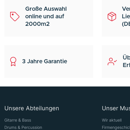
Große Auswahl
Ve
online und auf
Li
2000m2
(D
Üb
3 Jahre Garantie
Er
Unsere Abteilungen
Unser Mu
Gitarre & Bass
Wir aktuell
Drums & Percussion
Firmengeschic