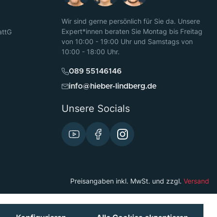
Wir sind gerne persönlich für Sie da. Unsere
Expert*innen beraten Sie Montag bis Freitag
attG
von 10:00 - 19:00 Uhr und Samstags von
10:00 - 18:00 Uhr.
089 55146146
info@hieber-lindberg.de
Unsere Socials
Preisangaben inkl. MwSt. und zzgl.
Versand