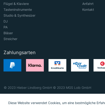
Flügel & Klaviere
Anfahrt
Tasteninstrumente
Kontakt
Studio & Synthesizer
DJ
PA
Bläser
Streicher
Zahlungsarten
© 2023 Hieber Lindberg GmbH © 2023 MGS Loib GmbH
Diese Website verwendet Cookies, um eine bestmögliche Erfah