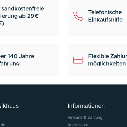
rsandkostenfreie
Telefonische
eferung ab 29€
Einkaufshilfe
E)
er 140 Jahre
Flexible Zahlu
fahrung
möglichkeiten
sikhaus
Informationen
Versand & Zahlung
hte
Impressum