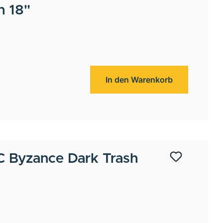
h 18"
In den Warenkorb
Byzance Dark Trash