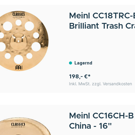
Meinl
CC18TRC-B
Brilliant Trash C
Lagernd
198,- €*
Inkl. MwSt. zzgl. Versandkosten
Meinl
CC16CH-B C
China - 16"