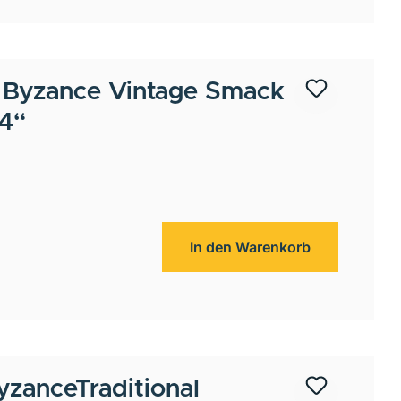
Byzance Vintage Smack
14“
In den Warenkorb
zanceTraditional