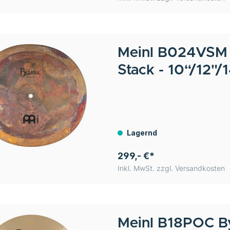
Meinl
B024VSM 
Stack - 10“/12"/
Lagernd
299,- €*
Inkl. MwSt. zzgl. Versandkosten
Meinl
B18POC By