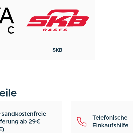
SKB
eile
rsandkostenfreie
Telefonische
eferung ab 29€
Einkaufshilfe
E)