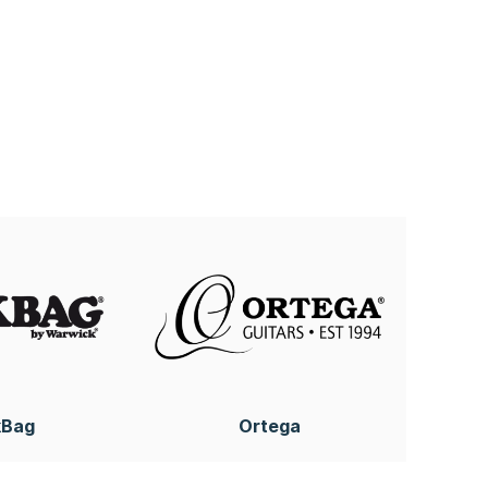
kBag
Ortega