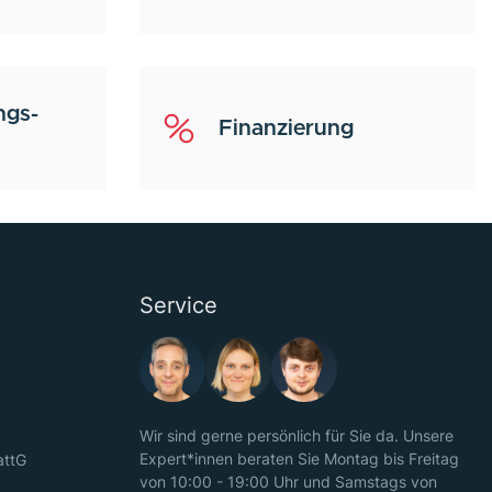
ngs-
Finanzierung
Service
Wir sind gerne persönlich für Sie da. Unsere
Expert*innen beraten Sie Montag bis Freitag
attG
von 10:00 - 19:00 Uhr und Samstags von