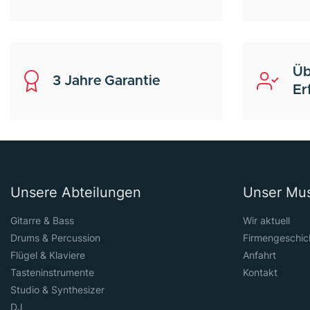
Üb
3 Jahre Garantie
Er
Unsere Abteilungen
Unser Mu
Gitarre & Bass
Wir aktuell
Drums & Percussion
Firmengeschic
Flügel & Klaviere
Anfahrt
Tasteninstrumente
Kontakt
Studio & Synthesizer
DJ