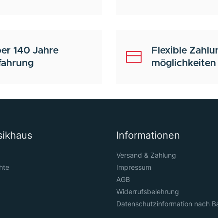
er 140 Jahre
Flexible Zahlu
fahrung
möglichkeiten
sikhaus
Informationen
Versand & Zahlung
hte
Impressum
AGB
Widerrufsbelehrung
Datenschutzinformation nach B