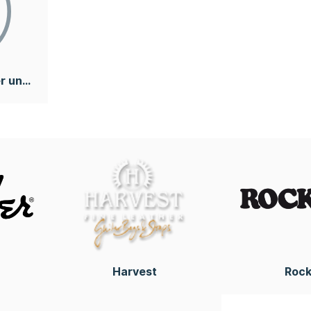
er und
Harvest
Roc