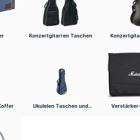
er
Konzertgitarren Taschen
Konzertgita
Koffer
Ukulelen Taschen und
Verstärker
Koffer
Ca