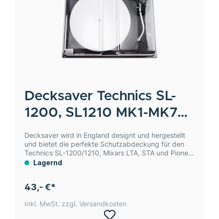
Decksaver
Technics SL-
1200, SL1210 MK1-MK7
Staubschutzabdeckung
Decksaver wird in England designt und hergestellt
und bietet die perfekte Schutzabdeckung für den
Technics SL-1200/1210, Mixars LTA, STA und Pioneer
PLX-1000.
Lagernd
43,- €*
Inkl. MwSt. zzgl. Versandkosten