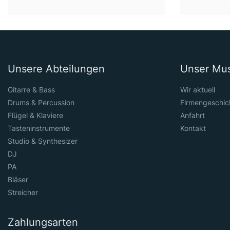
Unsere Abteilungen
Unser Mu
Gitarre & Bass
Wir aktuell
Drums & Percussion
Firmengeschic
Flügel & Klaviere
Anfahrt
Tasteninstrumente
Kontakt
Studio & Synthesizer
DJ
PA
Bläser
Streicher
Zahlungsarten