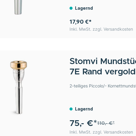
Lagernd
17,90 €*
Inkl. MwSt. zzgl. Versandkosten
Stomvi
Mundstüc
7E Rand vergold
2-teiliges Piccolo/- Kornettmun
Lagernd
75,- €*
110,- €*
Inkl. MwSt. zzgl. Versandkosten