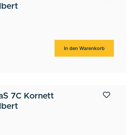
lbert
In den Warenkorb
aS 7C Kornett
lbert