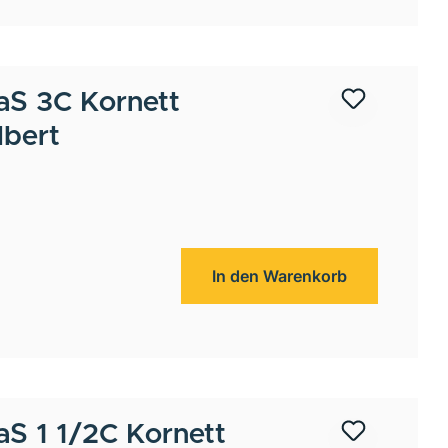
aS 3C Kornett
lbert
In den Warenkorb
aS 1 1/2C Kornett