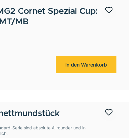
G2 Cornet Spezial Cup:
 /MT/MB
In den Warenkorb
nettmundstück
ard-Serie sind absolute Allrounder und in
ich.