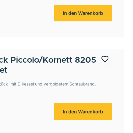
In den Warenkorb
k Piccolo/Kornett 8205
et
dstück mit E-Kessel und vergoldetem Schraubrand.
In den Warenkorb