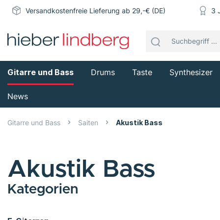
Versandkostenfreie Lieferung ab 29,-€ (DE)
3 
Gitarre und Bass
Drums
Taste
Synthesizer
News
Gitarre und Bass
Saiten
Akustik Bass
Akustik Bass
Kategorien