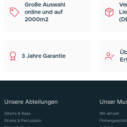
Große Auswahl
Ve
online und auf
Li
2000m2
(D
Üb
3 Jahre Garantie
Er
Unsere Abteilungen
Unser Mu
Gitarre & Bass
Wir aktuell
Drums & Percussion
Firmengeschic