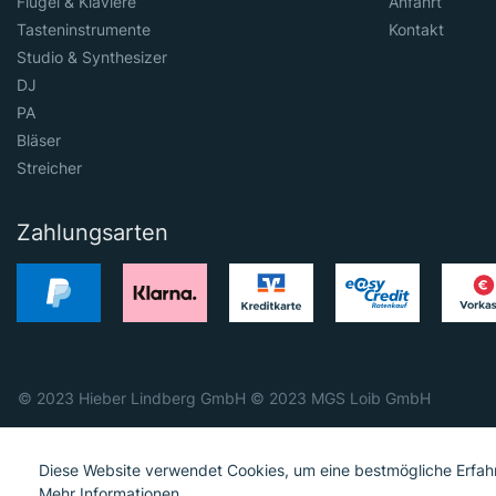
Flügel & Klaviere
Anfahrt
Tasteninstrumente
Kontakt
Studio & Synthesizer
DJ
PA
Bläser
Streicher
Zahlungsarten
© 2023 Hieber Lindberg GmbH © 2023 MGS Loib GmbH
Diese Website verwendet Cookies, um eine bestmögliche Erfah
Mehr Informationen ...