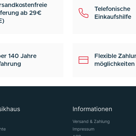
rsandkostenfreie
Telefonische
eferung ab 29€
Einkaufshilfe
E)
er 140 Jahre
Flexible Zahlu
fahrung
möglichkeiten
sikhaus
Informationen
Versand & Zahlung
hte
Impressum