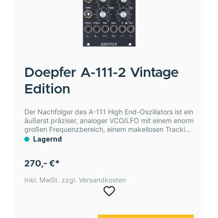
Doepfer
A-111-2 Vintage
Edition
Der Nachfolger des A-111 High End-Oszillators ist ein
äußerst präziser, analoger VCO/LFO mit einem enorm
großen Frequenzbereich, einem makellosen Tracking
über mindestens zehn Oktaven und fast perfekten
Lagernd
Wellenformen.
270,- €*
Inkl. MwSt. zzgl. Versandkosten