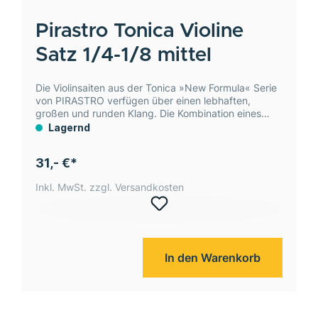
Pirastro
Tonica Violine
Satz 1/4-1/8 mittel
Die Violinsaiten aus der Tonica »New Formula« Serie
von PIRASTRO verfügen über einen lebhaften,
großen und runden Klang. Die Kombination eines
modernen Nylonkerns mit einer Umwicklung aus
Lagernd
Silber, beziehungsweise Aluminium macht die Saiten
feuchtigkeitsunempfindlich.
31,- €*
Inkl. MwSt. zzgl. Versandkosten
In den Warenkorb