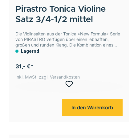
Pirastro
Tonica Violine
Satz 3/4-1/2 mittel
Die Violinsaiten aus der Tonica »New Formula« Serie
von PIRASTRO verfügen über einen lebhaften,
großen und runden Klang. Die Kombination eines
modernen Nylonkerns mit einer Umwicklung aus
Lagernd
Silber, beziehungsweise Aluminium macht die Saiten
feuchtigkeitsunempfindlich.
31,- €*
Inkl. MwSt. zzgl. Versandkosten
In den Warenkorb