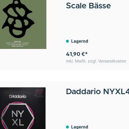
Scale Bässe
Lagernd
41,90 €*
Inkl. MwSt. zzgl. Versandkosten
Daddario
NYXL4
Lagernd