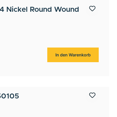
 Nickel Round Wound
In den Warenkorb
50105