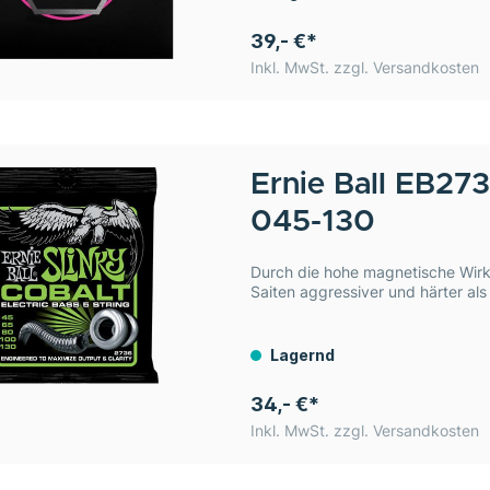
39,- €*
Inkl. MwSt. zzgl. Versandkosten
Ernie Ball
EB2736
045-130
Durch die hohe magnetische Wirku
Saiten aggressiver und härter als
Lagernd
34,- €*
Inkl. MwSt. zzgl. Versandkosten