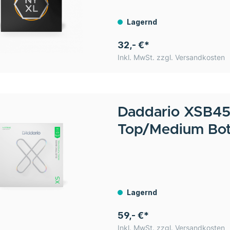
Lagernd
32,- €*
Inkl. MwSt. zzgl. Versandkosten
Daddario
XSB451
Top/Medium Bo
Lagernd
59,- €*
Inkl. MwSt. zzgl. Versandkosten