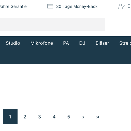
Jahre Garantie
30 Tage Money-Back
Ü
Studio
Mikrofone
PA
DJ
Bläser
Strei
1
2
3
4
5