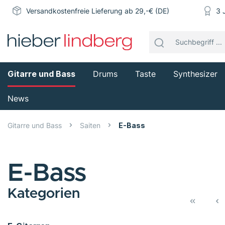
Versandkostenfreie Lieferung ab 29,-€ (DE)
3 
Gitarre und Bass
Drums
Taste
Synthesizer
News
Gitarre und Bass
Saiten
E-Bass
E-Bass
Kategorien