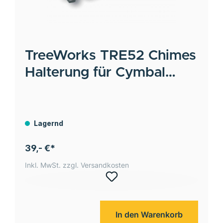
TreeWorks
TRE52 Chimes
Halterung für Cymbal
Stative
Lagernd
39,- €*
Inkl. MwSt. zzgl. Versandkosten
In den Warenkorb