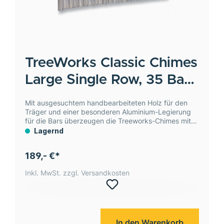
TreeWorks
Classic Chimes
Large Single Row, 35 Bars
3/8''
Mit ausgesuchtem handbearbeiteten Holz für den
Träger und einer besonderen Aluminium-Legierung
für die Bars überzeugen die Treeworks-Chimes mit
einem resonanten und starken Klang.
Lagernd
189,- €*
Inkl. MwSt. zzgl. Versandkosten
In den Warenkorb