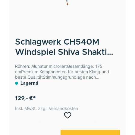
Schlagwerk
CH540M
Windspiel Shiva Shakti
mittel
Röhren: Alunatur microliertGesamtlänge: 175
cmPremium Komponenten für besten Klang und
beste QualitätStimmungsgrundlage nach
CoustoKonstanter, langanhaltender KlangPräzise
Lagernd
StimmungWohlklingende Harmonien
129,- €*
Inkl. MwSt. zzgl. Versandkosten