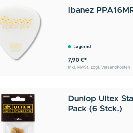
Ibanez
PPA16M
Lagernd
7,90 €*
Inkl. MwSt. zzgl. Versandkosten
Dunlop
Ultex St
Pack (6 Stck.)