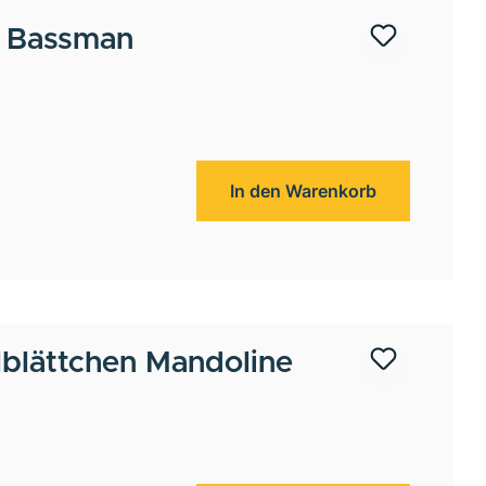
 Bassman
In den Warenkorb
lblättchen Mandoline