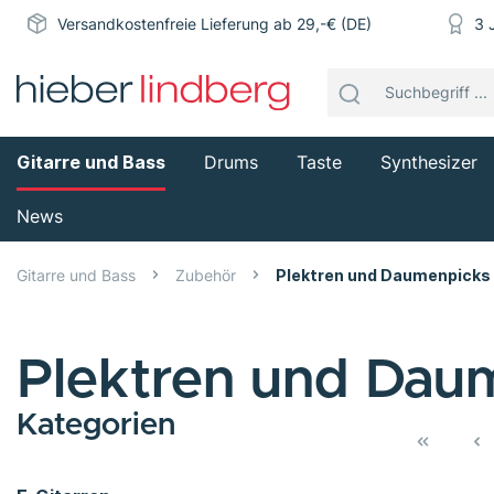
Versandkostenfreie Lieferung ab 29,-€ (DE)
3 
Gitarre und Bass
Drums
Taste
Synthesizer
News
Gitarre und Bass
Zubehör
Plektren und Daumenpicks
Plektren und Dau
Kategorien