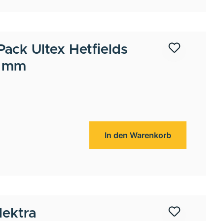
Pack Ultex Hetfields
3 mm
In den Warenkorb
ektra