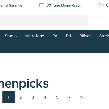
Jahre Garantie
30 Tage Money-Back
Ü
Studio
Mikrofone
PA
DJ
Bläser
Strei
menpicks
1
2
3
4
5