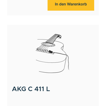
In den Warenkorb
AKG
C 411 L