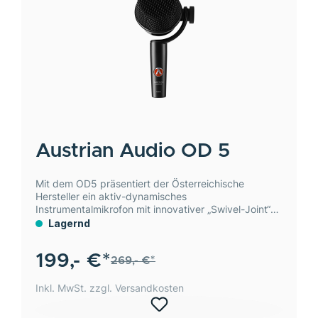
Austrian Audio
OD 5
Mit dem OD5 präsentiert der Österreichische
Hersteller ein aktiv-dynamisches
Instrumentalmikrofon mit innovativer „Swivel-Joint“-
Mechanik.
Lagernd
199,- €*
269,- €*
Inkl. MwSt. zzgl. Versandkosten