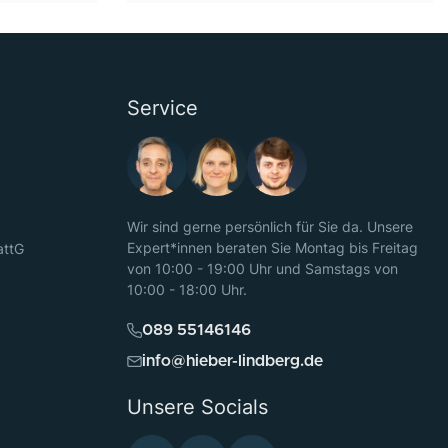
Service
Wir sind gerne persönlich für Sie da. Unsere
Expert*innen beraten Sie Montag bis Freitag
attG
von 10:00 - 19:00 Uhr und Samstags von
10:00 - 18:00 Uhr.
089 55146146
info@hieber-lindberg.de
Unsere Socials