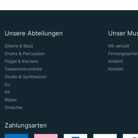
Unsere Abteilungen
Unser Mu
Gitarre & Bass
Wir aktuell
Drums & Percussion
Firmengeschic
Flügel & Klaviere
Anfahrt
Tasteninstrumente
Kontakt
Studio & Synthesizer
DJ
PA
Bläser
Streicher
Zahlungsarten