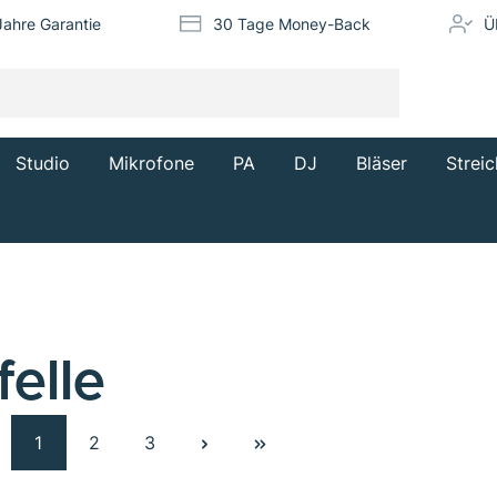
Jahre Garantie
30 Tage Money-Back
Ü
Studio
Mikrofone
PA
DJ
Bläser
Streic
elle
1
2
3