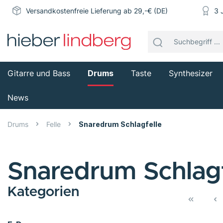
Versandkostenfreie Lieferung ab 29,-€ (DE)
3 
Gitarre und Bass
Drums
Taste
Synthesizer
News
Drums
Felle
Snaredrum Schlagfelle
Snaredrum Schlagf
Kategorien