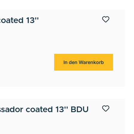
oated 13''
In den Warenkorb
ador coated 13'' BDU