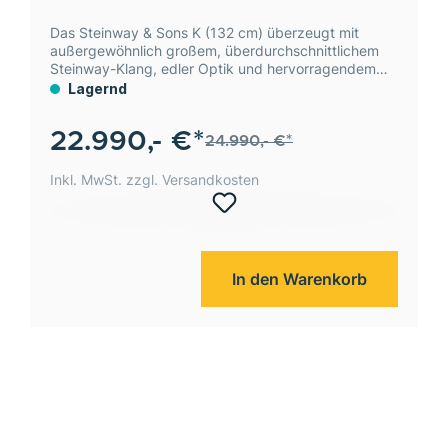
Seriennr. 206030
Das Steinway & Sons K (132 cm) überzeugt mit
außergewöhnlich großem, überdurchschnittlichem
Steinway-Klang, edler Optik und hervorragendem
Preis-Leistungs-Verhältnis – ein Spitzenklavier in sehr
Lagernd
gutem Zustand.
22.990,- €*
24.990,- €*
Inkl. MwSt. zzgl. Versandkosten
In den Warenkorb