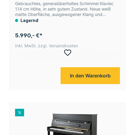
Gebrauchtes, generalüberholtes Schimmel Klavier,
114 cm Höhe, in sehr gutem Zustand. Neue weiß
matte Oberfläche, ausgewogener Klang und
überzeugendes Preis-Leistungs-Verhältnis.
Lagernd
5.990,- €*
Inkl. MwSt. zzgl. Versandkosten
In den Warenkorb
%