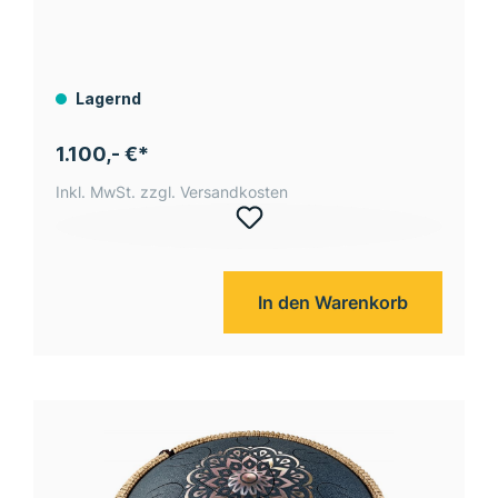
incl.Tasche
Lagernd
1.100,- €*
Inkl. MwSt. zzgl. Versandkosten
In den Warenkorb