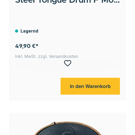
Steel Tongue Drum F Moll,
8 Töne - schwarz / 7"/18
cm
Lagernd
49,90 €*
Inkl. MwSt. zzgl. Versandkosten
In den Warenkorb