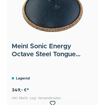
Meinl
Sonic Energy
Octave Steel Tongue
Drum, Marineblau, D
Amara, 9 Töne, 16" / 40
cm
Lagernd
349,- €*
Inkl. MwSt. zzgl. Versandkosten