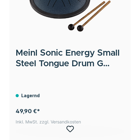
Meinl
Sonic Energy Small
Steel Tongue Drum G
Moll, 8 Töne - marineblau
/ 7"/18 cm
Lagernd
49,90 €*
Inkl. MwSt. zzgl. Versandkosten