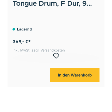
Tongue Drum, F Dur, 9
Töne, 432 Hz, Dunkelgrün,
Graviertes florales Design
Sonic Energy
Lagernd
369,- €*
Inkl. MwSt. zzgl. Versandkosten
In den Warenkorb