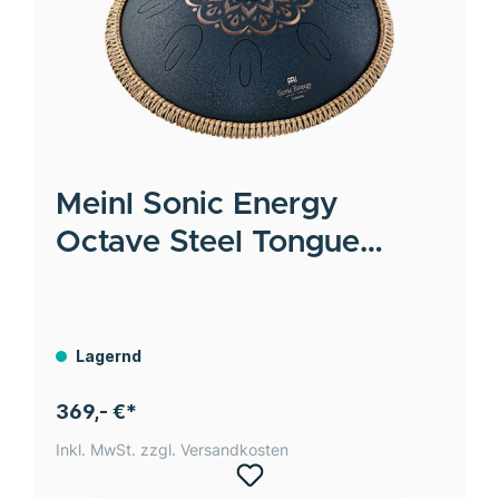
Meinl
Sonic Energy
Octave Steel Tongue
Drum, Marineblau,
graviertes Blumendesign,
D Amara, 9 Töne, 16" / 40
Lagernd
cm
369,- €*
Inkl. MwSt. zzgl. Versandkosten