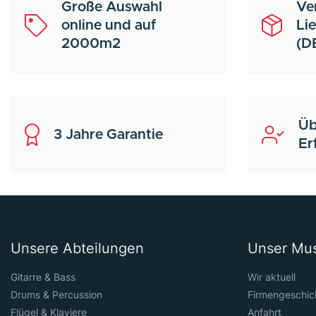
Große Auswahl
Ve
online und auf
Li
2000m2
(D
Üb
3 Jahre Garantie
Er
Unsere Abteilungen
Unser Mu
Gitarre & Bass
Wir aktuell
Drums & Percussion
Firmengeschic
Flügel & Klaviere
Anfahrt