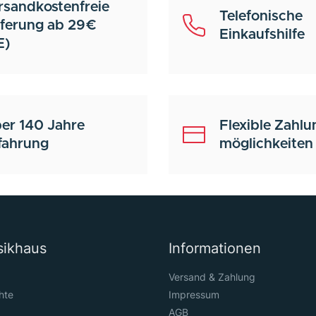
rsandkostenfreie
Telefonische
eferung ab 29€
Einkaufshilfe
E)
er 140 Jahre
Flexible Zahlu
fahrung
möglichkeiten
sikhaus
Informationen
Versand & Zahlung
hte
Impressum
AGB