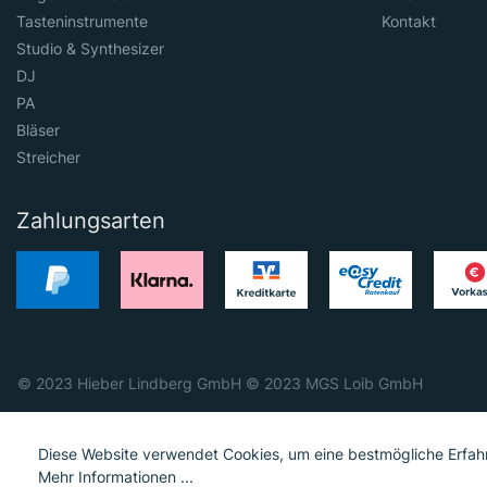
Tasteninstrumente
Kontakt
Studio & Synthesizer
DJ
PA
Bläser
Streicher
Zahlungsarten
© 2023 Hieber Lindberg GmbH © 2023 MGS Loib GmbH
Diese Website verwendet Cookies, um eine bestmögliche Erfah
Mehr Informationen ...