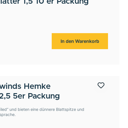
ätter 1,5 10 er Packung
In den Warenkorb
winds
Hemke
 2,5 5er Packung
filed“ und bieten eine dünnere Blattspitze und
nsprache.