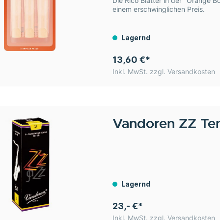
Die Rico Blätter in der "Orange Bo
einem erschwinglichen Preis.
Lagernd
13,60 €*
Inkl. MwSt. zzgl. Versandkosten
Vandoren
ZZ Ten
Lagernd
23,- €*
Inkl. MwSt. zzgl. Versandkosten