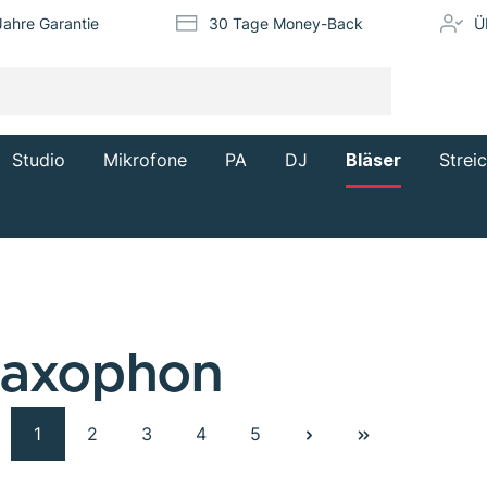
Jahre Garantie
30 Tage Money-Back
Ü
Studio
Mikrofone
PA
DJ
Bläser
Strei
 Saxophon
1
2
3
4
5