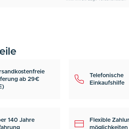
eile
rsandkostenfreie
Telefonische
eferung ab 29€
Einkaufshilfe
E)
er 140 Jahre
Flexible Zahlu
fahrung
möglichkeiten