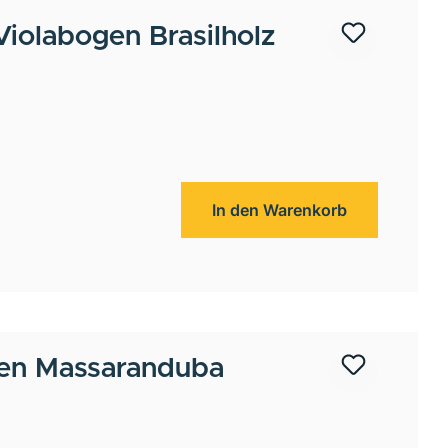
iolabogen Brasilholz
In den Warenkorb
en Massaranduba