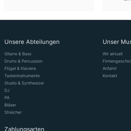
Unsere Abteilungen
Unser Mu
Gitarre & Bass
Wir aktuell
Drums & Percussion
Firmengeschic
Flügel & Klaviere
Anfahrt
Tasteninstrumente
Kontakt
Studio & Synthesizer
DJ
PA
Bläser
Streicher
Zahlungsarten