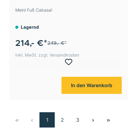
Meinl Fuß Cabasa!
Lagernd
214,- €*
249,- €*
Inkl. MwSt. zzgl. Versandkosten
In den Warenkorb
1
2
3