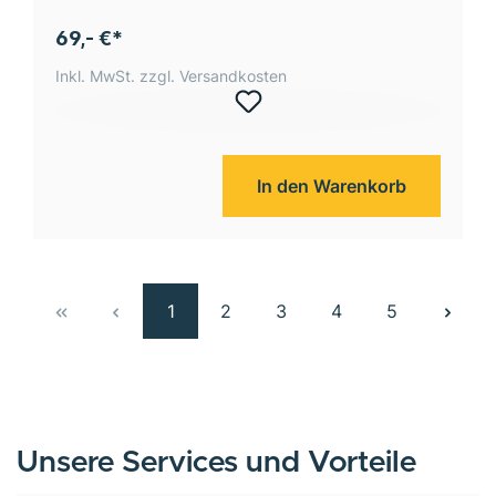
69,- €*
Inkl. MwSt. zzgl. Versandkosten
In den Warenkorb
1
2
3
4
5
Unsere Services und Vorteile