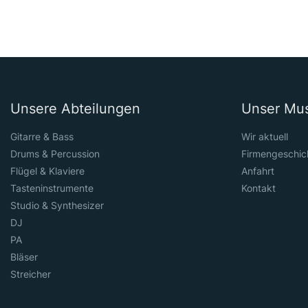
Unsere Abteilungen
Unser Mu
Gitarre & Bass
Wir aktuell
Drums & Percussion
Firmengeschic
Flügel & Klaviere
Anfahrt
Tasteninstrumente
Kontakt
Studio & Synthesizer
DJ
PA
Bläser
Streicher