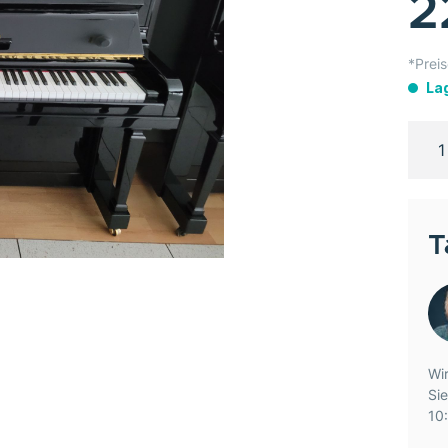
2
*Preis
La
T
Wir
Si
10: