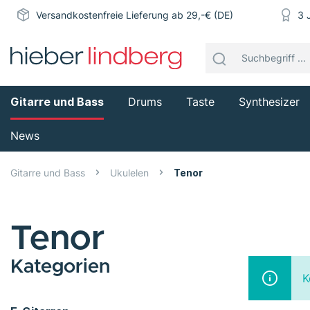
Versandkostenfreie Lieferung ab 29,-€ (DE)
3 
Gitarre und Bass
Drums
Taste
Synthesizer
News
Gitarre und Bass
Ukulelen
Tenor
Tenor
Kategorien
K