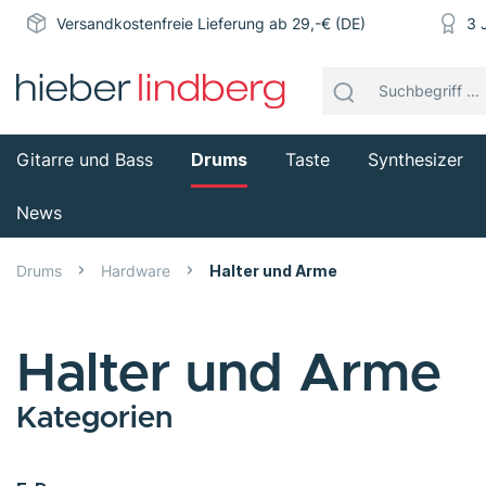
Versandkostenfreie Lieferung ab 29,-€ (DE)
3 
Gitarre und Bass
Drums
Taste
Synthesizer
News
Drums
Hardware
Halter und Arme
Halter und Arme
Kategorien