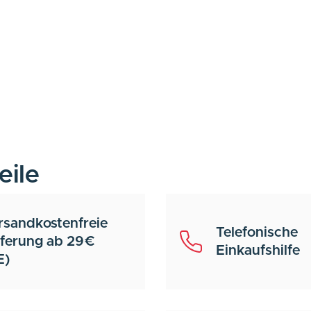
eile
rsandkostenfreie
Telefonische
eferung ab 29€
Einkaufshilfe
E)