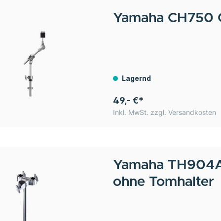
Yamaha
CH750 
Lagernd
49,- €*
Inkl. MwSt. zzgl. Versandkosten
Yamaha
TH904A 
ohne Tomhalter