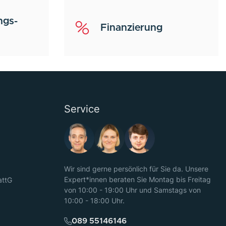
ngs-
Finanzierung
Service
Wir sind gerne persönlich für Sie da. Unsere
Expert*innen beraten Sie Montag bis Freitag
attG
von 10:00 - 19:00 Uhr und Samstags von
10:00 - 18:00 Uhr.
089 55146146