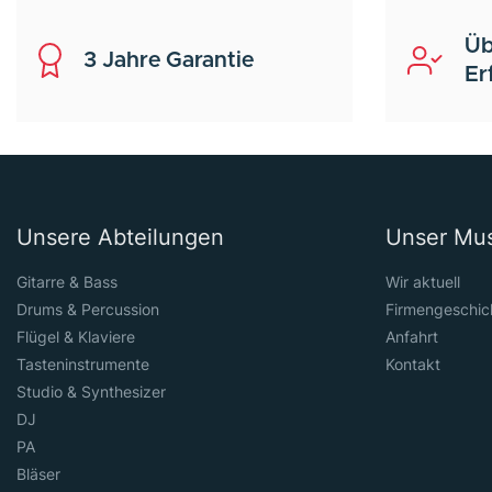
Üb
3 Jahre Garantie
Er
Unsere Abteilungen
Unser Mu
Gitarre & Bass
Wir aktuell
Drums & Percussion
Firmengeschic
Flügel & Klaviere
Anfahrt
Tasteninstrumente
Kontakt
Studio & Synthesizer
DJ
PA
Bläser