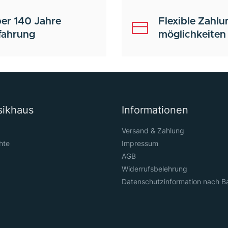
er 140 Jahre
Flexible Zahlu
fahrung
möglichkeiten
sikhaus
Informationen
Versand & Zahlung
hte
Impressum
AGB
Widerrufsbelehrung
Datenschutzinformation nach B