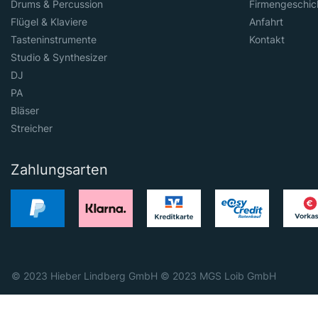
Drums & Percussion
Firmengeschic
Flügel & Klaviere
Anfahrt
Tasteninstrumente
Kontakt
Studio & Synthesizer
DJ
PA
Bläser
Streicher
Zahlungsarten
© 2023 Hieber Lindberg GmbH © 2023 MGS Loib GmbH