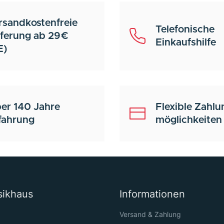
rsandkostenfreie
Telefonische
eferung ab 29€
Einkaufshilfe
E)
er 140 Jahre
Flexible Zahlu
fahrung
möglichkeiten
sikhaus
Informationen
Versand & Zahlung