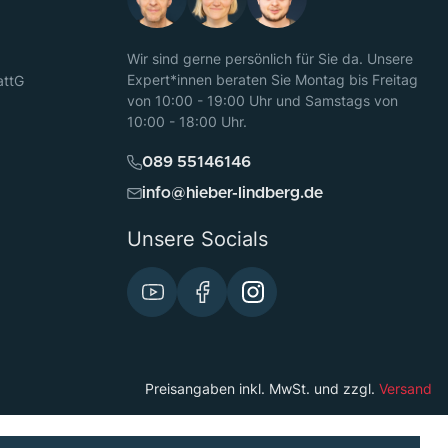
Wir sind gerne persönlich für Sie da. Unsere
Expert*innen beraten Sie Montag bis Freitag
attG
von 10:00 - 19:00 Uhr und Samstags von
10:00 - 18:00 Uhr.
089 55146146
info@hieber-lindberg.de
Unsere Socials
Preisangaben inkl. MwSt. und zzgl.
Versand