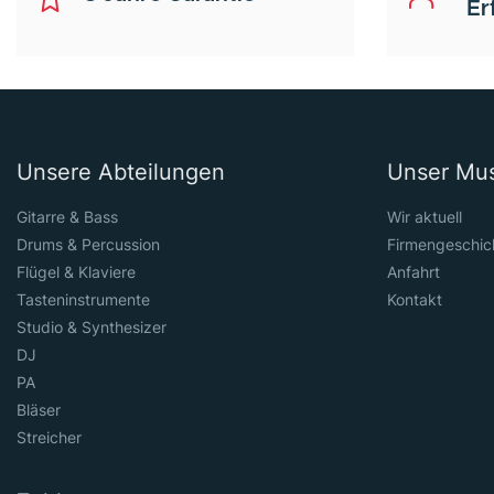
Er
Unsere Abteilungen
Unser Mu
Gitarre & Bass
Wir aktuell
Drums & Percussion
Firmengeschic
Flügel & Klaviere
Anfahrt
Tasteninstrumente
Kontakt
Studio & Synthesizer
DJ
PA
Bläser
Streicher