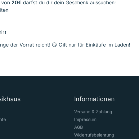
t von
20€
darfst du dir dein Geschenk aussuchen:
iten
irt
ge der Vorrat reicht! 😏 Gilt nur für Einkäufe im Laden!
sikhaus
Informationen
Versand & Zahlung
hte
Impressum
AGB
Widerrufsbelehrung