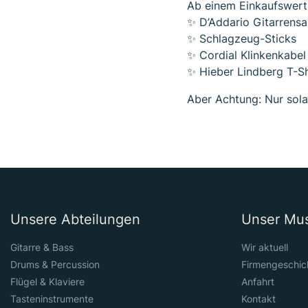
Ab einem Einkaufswer
✨ D’Addario Gitarrensa
✨ Schlagzeug-Sticks
✨ Cordial Klinkenkabel
✨ Hieber Lindberg T-Sh
Aber Achtung: Nur solan
Unsere Abteilungen
Unser Mu
Gitarre & Bass
Wir aktuell
Drums & Percussion
Firmengeschic
Flügel & Klaviere
Anfahrt
Tasteninstrumente
Kontakt