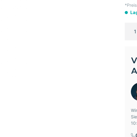
*Preis
La
V
A
Wir
Si
10: