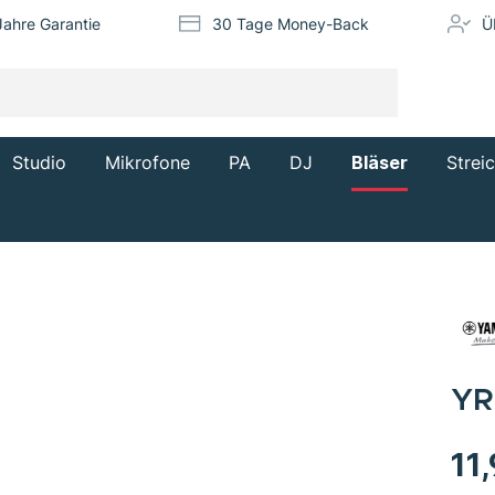
Jahre Garantie
30 Tage Money-Back
Ü
Studio
Mikrofone
PA
DJ
Bläser
Strei
YR
11