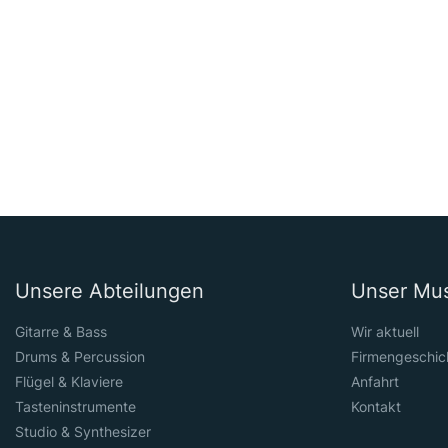
Unsere Abteilungen
Unser Mu
Gitarre & Bass
Wir aktuell
Drums & Percussion
Firmengeschic
Flügel & Klaviere
Anfahrt
Tasteninstrumente
Kontakt
Studio & Synthesizer