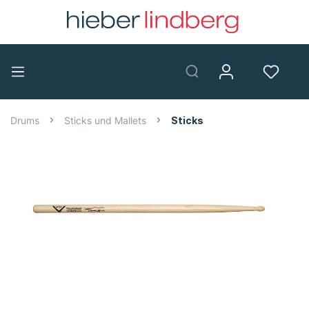
Drums
Sticks und Mallets
Sticks