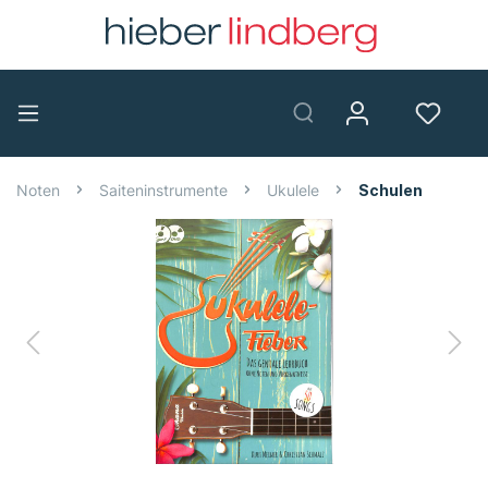
Noten
Saiteninstrumente
Ukulele
Schulen