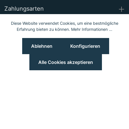
Zahlungsarten
Diese Website verwendet Cookies, um eine bestmögliche
Wir versenden mit
Erfahrung bieten zu können.
Mehr Informationen ...
Ablehnen
Konfigurieren
Unsere Socials
Alle Cookies akzeptieren
© 2023 Hieber Lindberg GmbH © 2023 MGS Loib GmbH
Preisangaben inkl. MwSt. und zzgl.
Versand