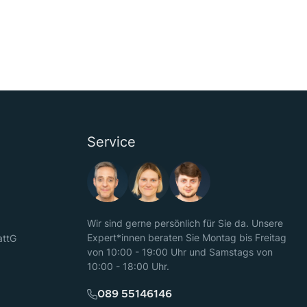
Service
Wir sind gerne persönlich für Sie da. Unsere
Expert*innen beraten Sie Montag bis Freitag
attG
von 10:00 - 19:00 Uhr und Samstags von
10:00 - 18:00 Uhr.
089 55146146