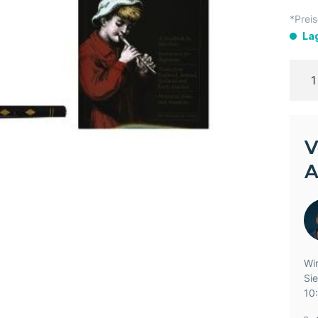
*Preis
La
V
A
Wir
Si
10: