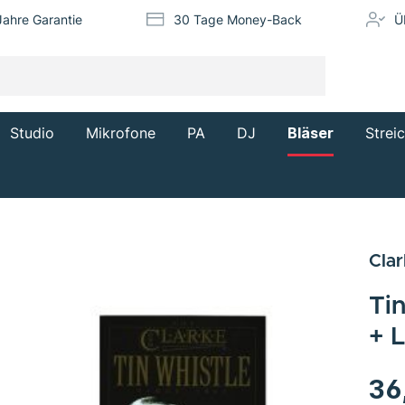
Jahre Garantie
30 Tage Money-Back
Ü
Studio
Mikrofone
PA
DJ
Bläser
Strei
Clar
Tin
+ 
36