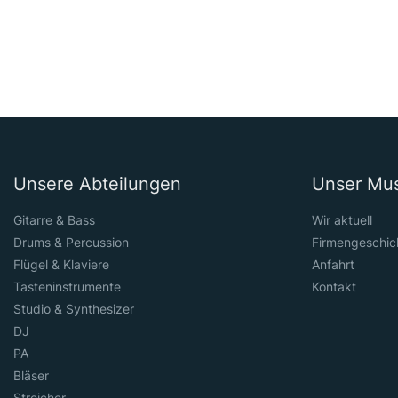
Unsere Abteilungen
Unser Mu
Gitarre & Bass
Wir aktuell
Drums & Percussion
Firmengeschic
Flügel & Klaviere
Anfahrt
Tasteninstrumente
Kontakt
Studio & Synthesizer
DJ
PA
Bläser
Streicher