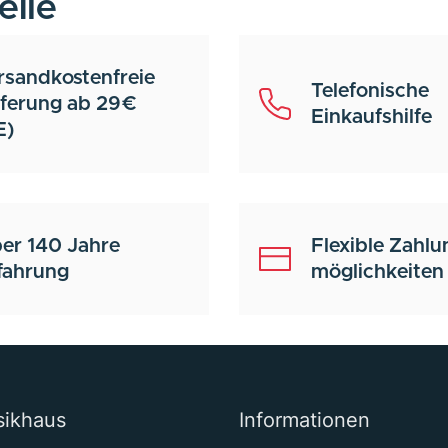
eile
rsandkostenfreie
Telefonische
eferung ab 29€
Einkaufshilfe
E)
er 140 Jahre
Flexible Zahlu
fahrung
möglichkeiten
sikhaus
Informationen