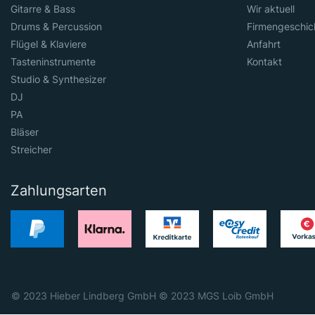
Gitarre & Bass
Wir aktuell
Drums & Percussion
Firmengeschic
Flügel & Klaviere
Anfahrt
Tasteninstrumente
Kontakt
Studio & Synthesizer
DJ
PA
Bläser
Streicher
Zahlungsarten
© 2023 Hieber Lindberg GmbH © 2023 MGS Loib GmbH