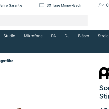
Jahre Garantie
30 Tage Money-Back
Ü
Studio
Mikrofone
PA
DJ
Bläser
Streic
angstäbe
So
St