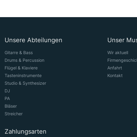
Unsere Abteilungen
Unser Mu
Gitarre & Bass
Wir aktuell
Drums & Percussion
Firmengeschic
Flügel & Klaviere
Anfahrt
Tasteninstrumente
Kontakt
Studio & Synthesizer
DJ
PA
Bläser
Streicher
Zahlungsarten