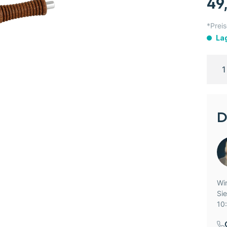
49
*Preis
La
D
Wir
Si
10: