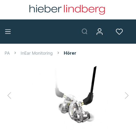
PA
InEar Monitoring
Hörer