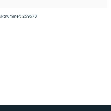
uktnummer:
259578