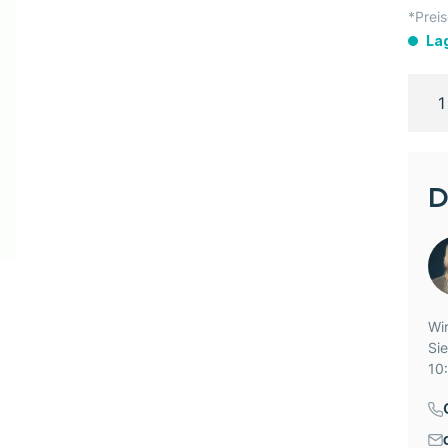
*Preis
La
D
Wir
Si
10: