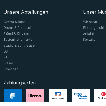
Unsere Abteilungen
Unser Mu
Gitarre & Bass
Wir aktuell
Drums & Percussion
Firmengeschic
Flügel & Klaviere
Anfahrt
Tasteninstrumente
Kontakt
Studio & Synthesizer
DJ
PA
Bläser
Streicher
Zahlungsarten