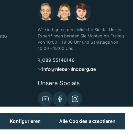
Wir sind gerne persönlich für Sie da. Unsere
Expert*innen beraten Sie Montag bis Freitag
attG
von 10:00 - 19:00 Uhr und Samstags von
10:00 - 18:00 Uhr.
089 55146146
info@hieber-lindberg.de
Unsere Socials
Konfigurieren
Alle Cookies akzeptieren
Preisangaben inkl. MwSt. und zzgl.
Versand