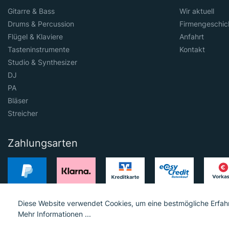
Gitarre & Bass
Wir aktuell
Drums & Percussion
Firmengeschic
Flügel & Klaviere
Anfahrt
Tasteninstrumente
Kontakt
Studio & Synthesizer
DJ
PA
Bläser
Streicher
Zahlungsarten
Diese Website verwendet Cookies, um eine bestmögliche Erfah
Mehr Informationen ...
© 2023 Hieber Lindberg GmbH © 2023 MGS Loib GmbH