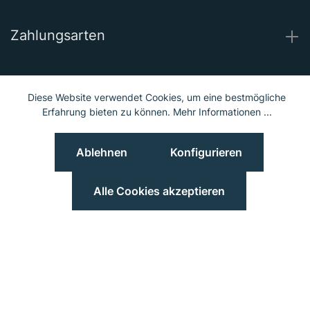
Zahlungsarten
Wir versenden mit
Diese Website verwendet Cookies, um eine bestmögliche
Erfahrung bieten zu können.
Mehr Informationen ...
Unsere Socials
Ablehnen
Konfigurieren
© 2023 Hieber Lindberg GmbH © 2023 MGS Loib GmbH
Preisangaben inkl. MwSt. und zzgl.
Versand
Alle Cookies akzeptieren