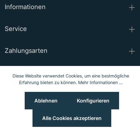
Informationen
Service
Zahlungsarten
Wir versenden mit
Diese Website verwendet Cookies, um eine bestmögliche
Erfahrung bieten zu können.
Mehr Informationen ...
Unsere Socials
Ablehnen
Konfigurieren
© 2023 Hieber Lindberg GmbH © 2023 MGS Loib GmbH
Preisangaben inkl. MwSt. und zzgl.
Versand
Alle Cookies akzeptieren