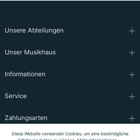
Unsere Abteilungen
Unser Musikhaus
Informationen
Service
Zahlungsarten
Diese Website verwendet Cookies, um eine bestmögliche
Wir versenden mit