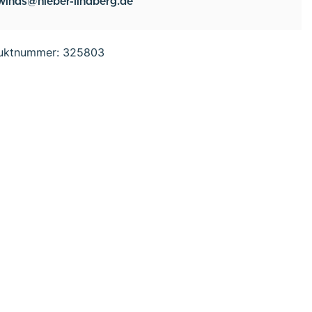
winds@hieber-lindberg.de
uktnummer:
325803