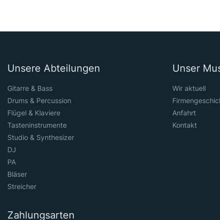
Unsere Abteilungen
Unser Mu
Gitarre & Bass
Wir aktuell
Drums & Percussion
Firmengeschic
Flügel & Klaviere
Anfahrt
Tasteninstrumente
Kontakt
Studio & Synthesizer
DJ
PA
Bläser
Streicher
Zahlungsarten