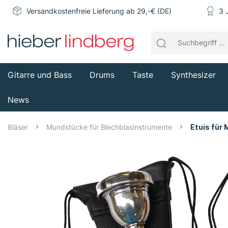
Versandkostenfreie Lieferung ab 29,-€ (DE)
3 
Gitarre und Bass
Drums
Taste
Synthesizer
News
Bläser
Mundstücke für Blechblasinstrumente
Etuis für