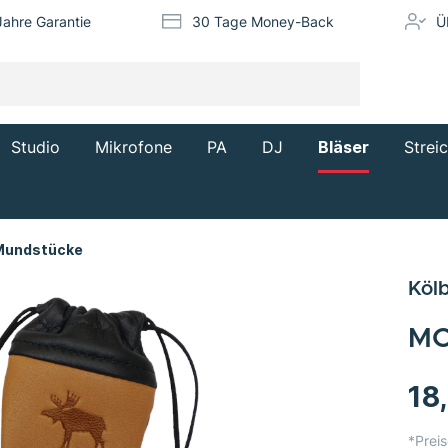
Jahre Garantie
30 Tage Money-Back
Ü
Studio
Mikrofone
PA
DJ
Bläser
Strei
 Mundstücke
Kölb
MO
18
*Preis