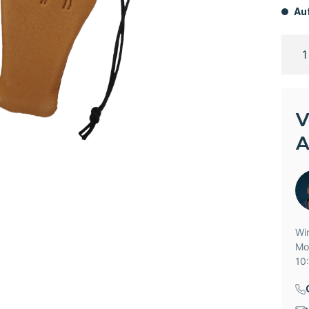
Auf
V
A
Wir
Mo
10: