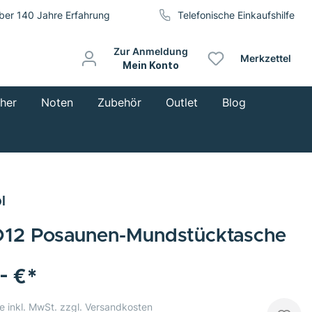
ber 140 Jahre Erfahrung
Telefonische Einkaufshilfe
Zur Anmeldung
Merkzettel
Mein Konto
cher
Noten
Zubehör
Outlet
Blog
l
12 Posaunen-Mundstücktasche
,- €*
e inkl. MwSt. zzgl. Versandkosten