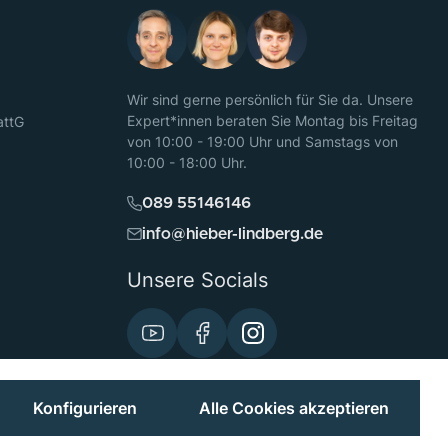
Wir sind gerne persönlich für Sie da. Unsere
Expert*innen beraten Sie Montag bis Freitag
attG
von 10:00 - 19:00 Uhr und Samstags von
10:00 - 18:00 Uhr.
089 55146146
info@hieber-lindberg.de
Unsere Socials
Konfigurieren
Alle Cookies akzeptieren
Preisangaben inkl. MwSt. und zzgl.
Versand