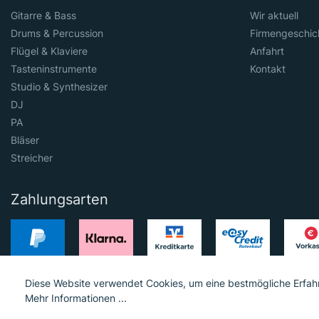
Gitarre & Bass
Wir aktuell
Drums & Percussion
Firmengeschic
Flügel & Klaviere
Anfahrt
Tasteninstrumente
Kontakt
Studio & Synthesizer
DJ
PA
Bläser
Streicher
Zahlungsarten
Diese Website verwendet Cookies, um eine bestmögliche Erfah
Mehr Informationen ...
© 2023 Hieber Lindberg GmbH © 2023 MGS Loib GmbH