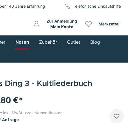
ber 140 Jahre Erfahrung
Telefonische Einkaufshilfe
Zur Anmeldung
Merkzettel
Mein Konto
her
Noten
Zubehör
Outlet
Blog
s Ding 3 - Kultliederbuch
,80 €*
e inkl. MwSt. zzgl. Versandkosten
 Anfrage