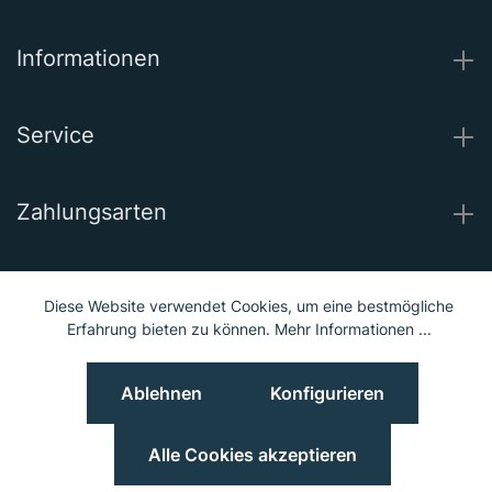
Informationen
Service
Zahlungsarten
Wir versenden mit
Diese Website verwendet Cookies, um eine bestmögliche
Erfahrung bieten zu können.
Mehr Informationen ...
Unsere Socials
Ablehnen
Konfigurieren
© 2023 Hieber Lindberg GmbH © 2023 MGS Loib GmbH
Preisangaben inkl. MwSt. und zzgl.
Versand
Alle Cookies akzeptieren