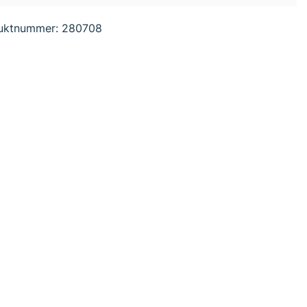
uktnummer:
280708