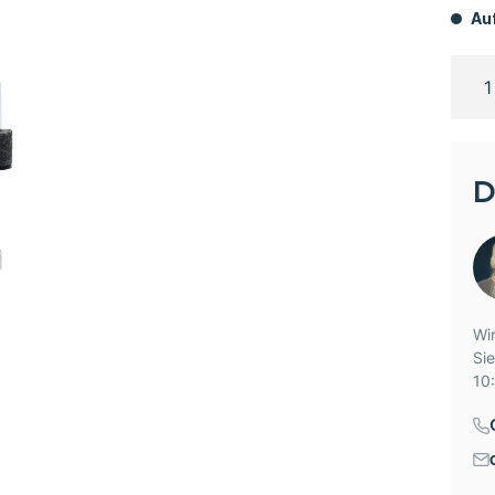
Auf
D
Wir
Si
10: