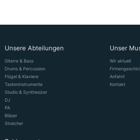
Unsere Abteilungen
Unser Mu
Gitarre & Bass
Wir aktuell
Drums & Percussion
Firmengeschic
Flügel & Klaviere
Anfahrt
Tasteninstrumente
Kontakt
Studio & Synthesizer
DJ
PA
Bläser
Streicher