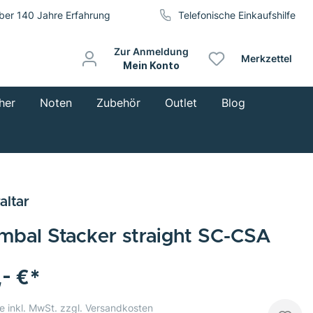
ber 140 Jahre Erfahrung
Telefonische Einkaufshilfe
Zur Anmeldung
Merkzettel
Mein Konto
her
Noten
Zubehör
Outlet
Blog
altar
mbal Stacker straight SC-CSA
,- €*
e inkl. MwSt. zzgl. Versandkosten