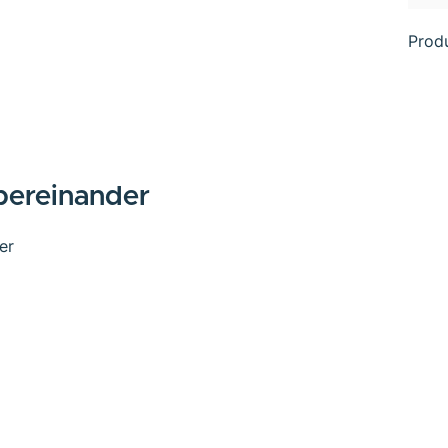
Prod
bereinander
er