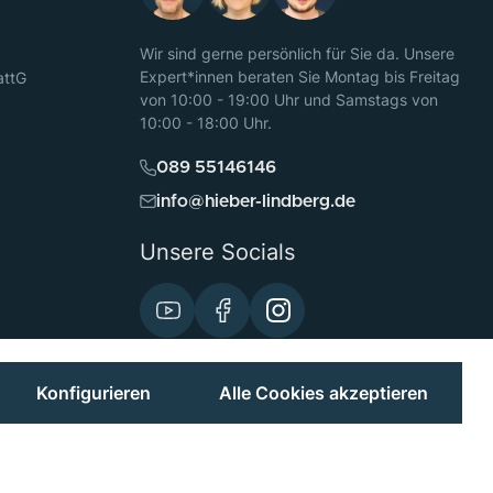
Wir sind gerne persönlich für Sie da. Unsere
Expert*innen beraten Sie Montag bis Freitag
attG
von 10:00 - 19:00 Uhr und Samstags von
10:00 - 18:00 Uhr.
089 55146146
info@hieber-lindberg.de
Unsere Socials
Konfigurieren
Alle Cookies akzeptieren
Preisangaben inkl. MwSt. und zzgl.
Versand