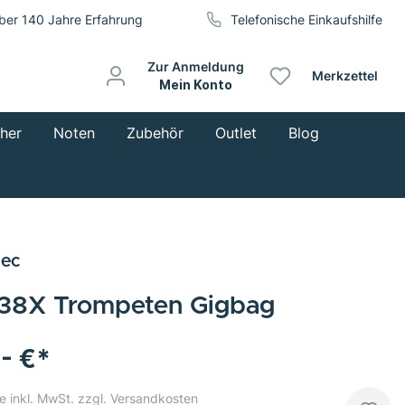
ber 140 Jahre Erfahrung
Telefonische Einkaufshilfe
Zur Anmeldung
Merkzettel
Mein Konto
cher
Noten
Zubehör
Outlet
Blog
tec
38X Trompeten Gigbag
,- €*
e inkl. MwSt. zzgl. Versandkosten