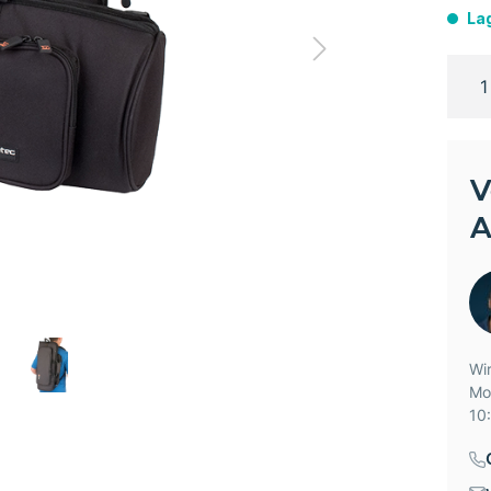
La
V
A
Wir
Mo
10: