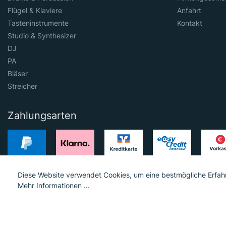
Flügel & Klaviere
Anfahrt
Tasteninstrumente
Kontakt
Studio & Synthesizer
DJ
PA
Bläser
Streicher
Zahlungsarten
Diese Website verwendet Cookies, um eine bestmögliche Erfah
Mehr Informationen ...
© 2023 Hieber Lindberg GmbH © 2023 MGS Loib GmbH