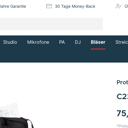
Jahre Garantie
30 Tage Money-Back
Ü
Studio
Mikrofone
PA
DJ
Bläser
Strei
Pro
C2
75
*Preis