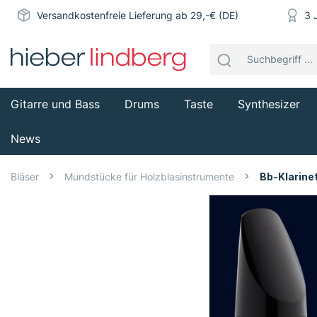
Versandkostenfreie Lieferung ab 29,-€ (DE)
3 
Gitarre und Bass
Drums
Taste
Synthesizer
News
Bläser
Mundstücke für Holzblasinstrumente
Bb-Klarine