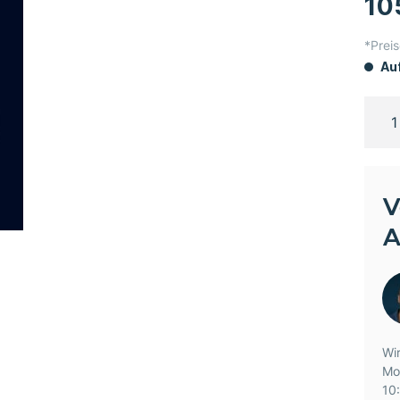
10
*Preis
Auf
V
A
Wir
Mo
10: