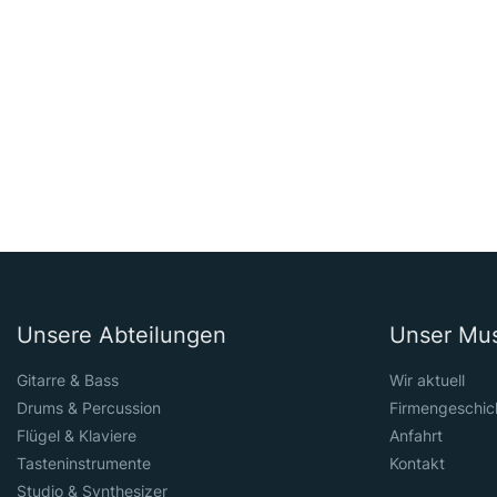
Unsere Abteilungen
Unser Mu
Gitarre & Bass
Wir aktuell
Drums & Percussion
Firmengeschic
Flügel & Klaviere
Anfahrt
Tasteninstrumente
Kontakt
Studio & Synthesizer